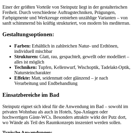
Einer der größten Vorteile von Steinputz liegt in der gestalterischen
Freiheit. Durch verschiedene Auftragstechniken, Prägungen,
Farbpigmente und Werkzeuge entstehen unzählige Varianten – von
sanft schimmernd bis kräftig strukturiert, von modern bis mediterran.
Gestaltungsoptionen:
Farben:
Erhältlich in zahlreichen Natur- und Erdtönen,
individuell mischbar
Strukturen:
Glatt, rau, gespachtelt, gewellt oder modelliert –
alles ist möglich
Techniken:
Tupfen, Kellenwurf, Wischoptik, Tadelakt-Optik,
Natursteincharakter
Effekte:
Matt, seidenmatt oder glänzend – je nach
Verarbeitung und Endbehandlung
Einsatzbereiche im Bad
Steinputz eignet sich ideal für die Anwendung im Bad – sowohl im
privaten Wohnbau als auch in Hotels, Spa-Anlagen oder
hochwertigen Gäste-WCs. Besonders attraktiv wirkt der Putz dort,
wo Wände als Teil des Raumkonzepts inszeniert werden sollen.
Typische Anwendungen: