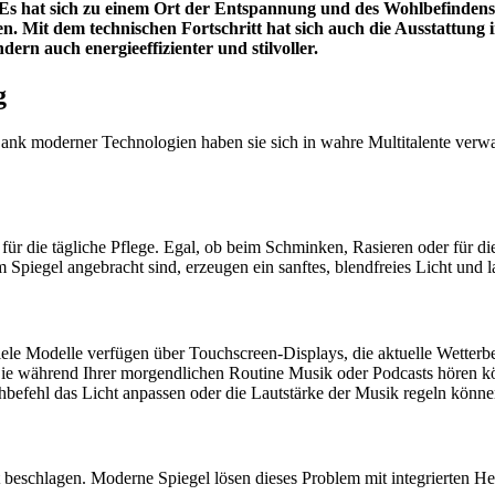
 Es hat sich zu einem Ort der Entspannung und des Wohlbefindens 
n. Mit dem technischen Fortschritt hat sich auch die Ausstattun
rn auch energieeffizienter und stilvoller.
g
nk moderner Technologien haben sie sich in wahre Multitalente verwan
e für die tägliche Pflege. Egal, ob beim Schminken, Rasieren oder für 
em Spiegel angebracht sind, erzeugen ein sanftes, blendfreies Licht un
ele Modelle verfügen über Touchscreen-Displays, die aktuelle Wetterb
s Sie während Ihrer morgendlichen Routine Musik oder Podcasts hören k
hbefehl das Licht anpassen oder die Lautstärke der Musik regeln könne
beschlagen. Moderne Spiegel lösen dieses Problem mit integrierten Hei