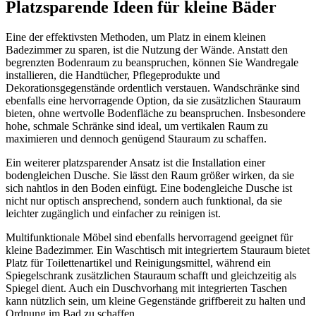
Platzsparende Ideen für kleine Bäder
Eine der effektivsten Methoden, um Platz in einem kleinen
Badezimmer zu sparen, ist die Nutzung der Wände. Anstatt den
begrenzten Bodenraum zu beanspruchen, können Sie Wandregale
installieren, die Handtücher, Pflegeprodukte und
Dekorationsgegenstände ordentlich verstauen. Wandschränke sind
ebenfalls eine hervorragende Option, da sie zusätzlichen Stauraum
bieten, ohne wertvolle Bodenfläche zu beanspruchen. Insbesondere
hohe, schmale Schränke sind ideal, um vertikalen Raum zu
maximieren und dennoch genügend Stauraum zu schaffen.
Ein weiterer platzsparender Ansatz ist die Installation einer
bodengleichen Dusche. Sie lässt den Raum größer wirken, da sie
sich nahtlos in den Boden einfügt. Eine bodengleiche Dusche ist
nicht nur optisch ansprechend, sondern auch funktional, da sie
leichter zugänglich und einfacher zu reinigen ist.
Multifunktionale Möbel sind ebenfalls hervorragend geeignet für
kleine Badezimmer. Ein Waschtisch mit integriertem Stauraum bietet
Platz für Toilettenartikel und Reinigungsmittel, während ein
Spiegelschrank zusätzlichen Stauraum schafft und gleichzeitig als
Spiegel dient. Auch ein Duschvorhang mit integrierten Taschen
kann nützlich sein, um kleine Gegenstände griffbereit zu halten und
Ordnung im Bad zu schaffen.