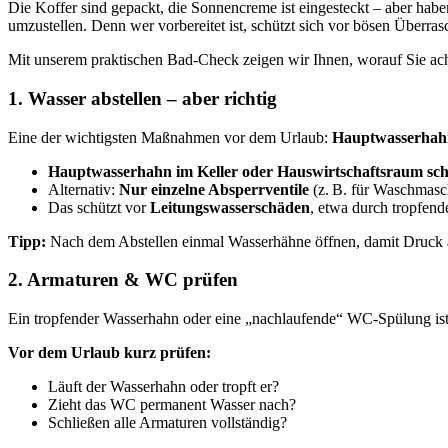
Die Koffer sind gepackt, die Sonnencreme ist eingesteckt – aber h
umzustellen. Denn wer vorbereitet ist, schützt sich vor bösen Übe
Mit unserem praktischen Bad-Check zeigen wir Ihnen, worauf Sie ach
1. Wasser abstellen – aber richtig
Eine der wichtigsten Maßnahmen vor dem Urlaub:
Hauptwasserhahn 
Hauptwasserhahn im Keller oder Hauswirtschaftsraum sch
Alternativ:
Nur einzelne Absperrventile
(z. B. für Waschmasc
Das schützt vor
Leitungswasserschäden
, etwa durch tropfen
Tipp:
Nach dem Abstellen einmal Wasserhähne öffnen, damit Druck 
2. Armaturen & WC prüfen
Ein tropfender Wasserhahn oder eine „nachlaufende“ WC-Spülung ist n
Vor dem Urlaub kurz prüfen:
Läuft der Wasserhahn oder tropft er?
Zieht das WC permanent Wasser nach?
Schließen alle Armaturen vollständig?